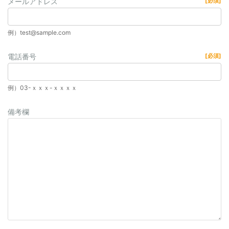
メールアドレス
[必須]
例）test@sample.com
電話番号
[必須]
例）03-ｘｘｘ-ｘｘｘｘ
備考欄